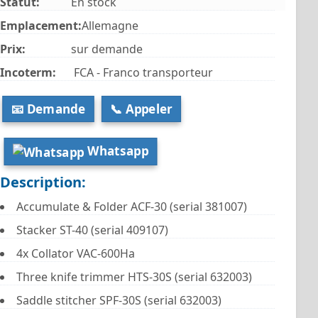
Statut:
En stock
Emplacement:
Allemagne
Prix:
sur demande
Incoterm:
FCA - Franco transporteur
📧 Demande
📞 Appeler
Whatsapp
Description:
Accumulate & Folder ACF-30 (serial 381007)
Stacker ST-40 (serial 409107)
4x Collator VAC-600Ha
Three knife trimmer HTS-30S (serial 632003)
Saddle stitcher SPF-30S (serial 632003)