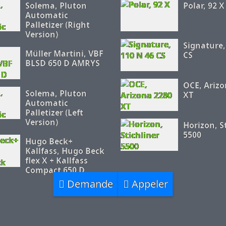
Solema, Pluton
Polar, 92 X
Automatic
Palletizer (Right
Version)
Signature,
Müller Martini, VBF
CS
BLSD 650 D AMRYS
OCE, Arizo
Solema, Pluton
XT
Automatic
Palletizer (Left
Version)
Horizon, S
5500
Hugo Beck+
Kallfass, Hugo Beck
flex X + Kallfass
Compact 650 D
Demande
Appeler