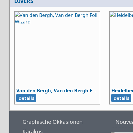
DIVERS
Heidelber
Van den Bergh, Van den Bergh Foil Wizard
Details
Details
Graphische Okkasionen
Nouve
Karakus