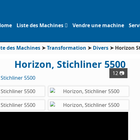
Home
Liste des Machines
Vendre une machine
Serv
ste des Machines
➤
Transformation
➤
Divers
➤
Horizon St
Horizon, Stichliner 5500
12 📷